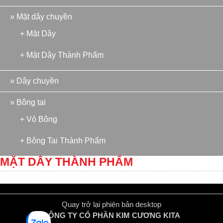
» Mặt dây chuyền
+ Mặt Dây
+ Mặt Dây Thành Phẩm
» Dây chuyền
» Bông tai
+ Vỏ Bông
+ Bông Tai Thành Phẩm
MẶT DÂY THÀNH PHẨM
Quay trở lại phiên bản desktop
CÔNG TY CỔ PHẦN KIM CƯƠNG KITA