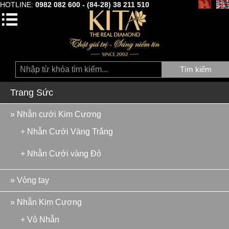
HOTLINE:
0982 082 600 - (84-28) 38 211 510
Tìm kiếm
Trang Sức
» Nhẫn cưới Kim Cương
+ Nhẫn Cưới Vàng Trắng
+ Nhẫn Cưới vàng Đỏ
» Vòng tay
» Nhẫn Kim Cương
+ Vỏ Nhẫn