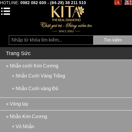
HOTLINE:
0982 082 600 - (84-28) 38 211 510
Tìm kiếm
Trang Sức
» Nhẫn cưới Kim Cương
+ Nhẫn Cưới Vàng Trắng
+ Nhẫn Cưới vàng Đỏ
» Vòng tay
» Nhẫn Kim Cương
+ Vỏ Nhẫn