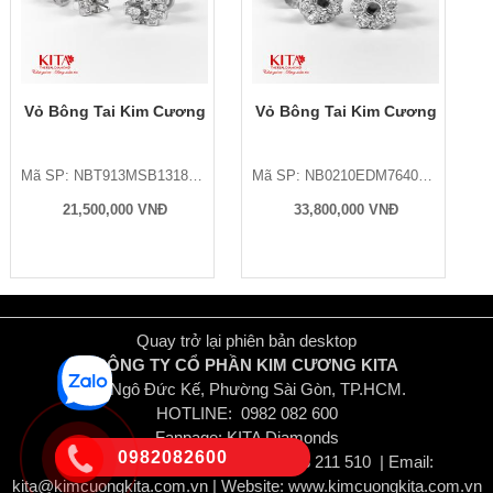
Vỏ Bông Tai Kim Cương
Vỏ Bông Tai Kim Cương
Mã SP: NBT913MSB13183/1KG
Mã SP: NB0210EDM7640D010/1KG
21,500,000 VNĐ
33,800,000 VNĐ
Quay trở lại phiên bản desktop
CÔNG TY CỔ PHẦN KIM CƯƠNG KITA
82 Ngô Đức Kế, Phường Sài Gòn, TP.HCM.
HOTLINE: 0982 082 600
Fanpage:
KITA Diamonds
0982082600
Tel: (84-28) 38 211 476 | (84-28) 38 211 510 | Email:
kita@kimcuongkita.com.vn | Website: www.kimcuongkita.com.vn