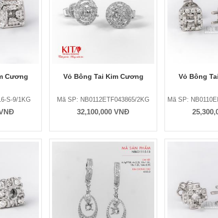
im Cương
Vỏ Bông Tai Kim Cương
Vỏ Bông Ta
6-S-9/1KG
Mã SP: NB0112ETF043865/2KG
Mã SP: NB0110
 VNĐ
32,100,000 VNĐ
25,300