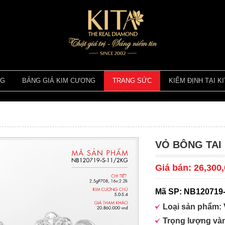
NG
BẢNG GIÁ KIM CƯƠNG
TRANG SỨC
KIỂM ĐỊNH TẠI KI
VỎ BÔNG TAI
Giá bán: 26,300
Mã SP: NB120719
Loại sản phẩm:
Trọng lượng và