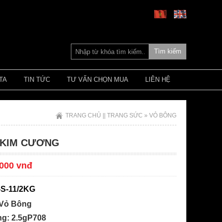
Tìm kiếm
TA
TIN TỨC
TƯ VẤN CHỌN MUA
LIÊN HỆ
TRANG CHỦ
||
TRANG SỨC
» VỎ BÔNG
 KIM CƯƠNG
,000 vnđ
-S-11/2KG
 Vỏ Bông
ng: 2.5gP708