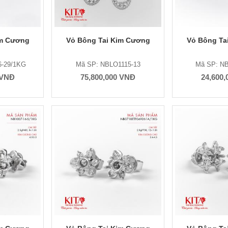
im Cương
Vỏ Bông Tai Kim Cương
Vỏ Bông Ta
6-29/1KG
Mã SP: NBLO1115-13
Mã SP: NB
 VNĐ
75,800,000 VNĐ
24,600