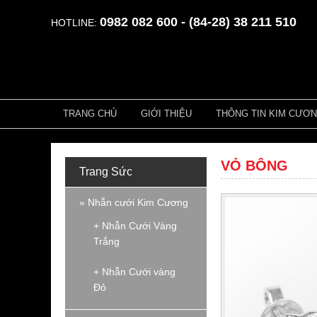
0982 082 600 - (84-28) 38 211 510
HOTLINE:
TRANG CHỦ
GIỚI THIỆU
THÔNG TIN KIM CƯƠ
VỎ BÔNG
Trang Sức
» Nhẫn cưới Kim Cương
+ Nhẫn Cưới Vàng
Trắng
+ Nhẫn Cưới vàng
Đỏ