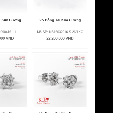
i Kim Cương
Vỏ Bông Tai Kim Cương
090416-1-L
Mã SP: NB16032016-S-26/1KG
,000 VNĐ
22,200,000 VNĐ