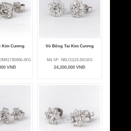
i Kim Cương
Vỏ Bông Tai Kim Cương
EDM8173D006-2KG
Mã SP: NBLO1115-50/1KG
,000 VNĐ
24,200,000 VNĐ