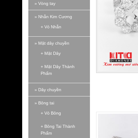
» Vòng tay
» Nhẫn Kim Cương
+ Vỏ Nhẫn
» Mặt dây chuyền
+ Mặt Dây
+ Mặt Dây Thành
Phẩm
» Dây chuyền
» Bông tai
+ Vỏ Bông
+ Bông Tai Thành
Phẩm